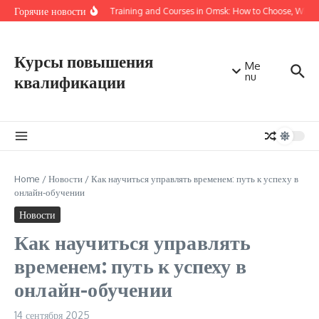
Перейти к содержанию
Горячие новости
Online Training and Courses in Omsk: How to Choose, Where
Курсы повышения
Me
nu
квалификации
Home
/
Новости
/
Как научиться управлять временем: путь к успеху в
онлайн-обучении
Новости
Как научиться управлять
временем: путь к успеху в
онлайн-обучении
14 сентября 2025