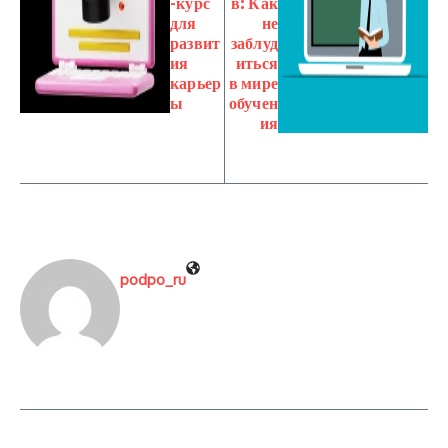
-курс
в: Как
для
не
развит
заблуд
ия
иться
карьер
в мире
ы
обучен
ия
podpo_ru