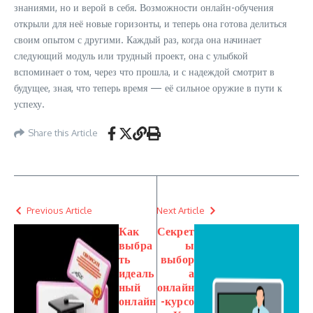
знаниями, но и верой в себя. Возможности онлайн-обучения
открыли для неё новые горизонты, и теперь она готова делиться
своим опытом с другими. Каждый раз, когда она начинает
следующий модуль или трудный проект, она с улыбкой
вспоминает о том, через что прошла, и с надеждой смотрит в
будущее, зная, что теперь время — её сильное оружие в пути к
успеху.
Share this Article
Previous Article
Next Article
Как
Секрет
выбра
ы
ть
выбор
идеаль
а
ный
онлайн
онлайн
-курсо