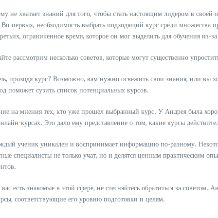
ему не хватает знаний для того, чтобы стать настоящим лидером в своей
. Во-первых, необходимость выбрать подходящий курс среди множества 
ретьих, ограниченное время, которое он мог выделить для обучения из-з
йте рассмотрим несколько советов, которые могут существенно упростить
чь, проходя курс? Возможно, вам нужно освежить свои знания, или вы х
ход поможет сузить список потенциальных курсов.
ие на мнения тех, кто уже прошел выбранный курс. У Андрея была хоро
нлайн-курсах. Это дало ему представление о том, какие курсы действител
аждый ученик уникален и воспринимает информацию по-разному. Некото
ные специалисты не только учат, но и делятся ценным практическим оп
ентов.
вас есть знакомые в этой сфере, не стесняйтесь обратиться за советом. 
урсы, соответствующие его уровню подготовки и целям.