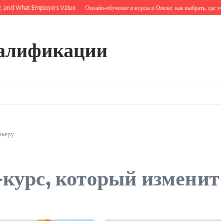
nd What Employers Value
Онлайн‑обучение и курсы в Омске: как выбрать, где учить
алификации
рьеру
курс, который изменит