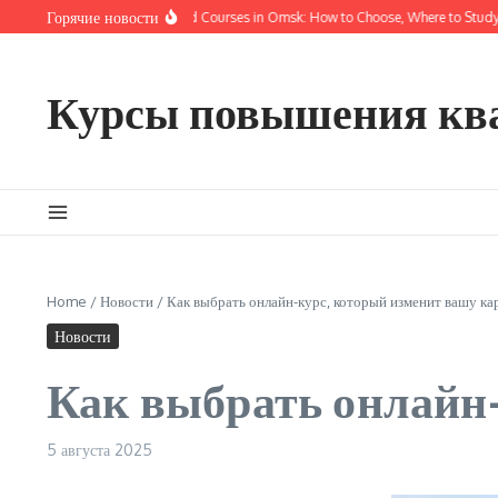
Перейти к содержанию
Горячие новости
Online Training and Courses in Omsk: How to Choose, Where to Study, a
Курсы повышения кв
Home
/
Новости
/
Как выбрать онлайн-курс, который изменит вашу ка
Новости
Как выбрать онлайн-
5 августа 2025