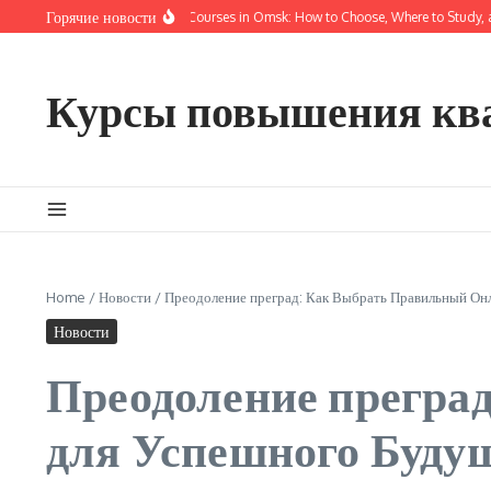
Перейти к содержанию
Горячие новости
Online Training and Courses in Omsk: How to Choose, Where to Study, and 
Курсы повышения кв
Home
/
Новости
/
Преодоление преград: Как Выбрать Правильный Он
Новости
Преодоление прегра
для Успешного Буду