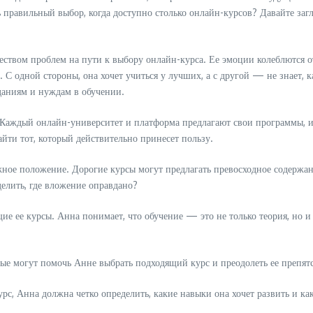
ь правильный выбор, когда доступно столько онлайн-курсов? Давайте за
еством проблем на пути к выбору онлайн-курса. Ее эмоции колеблются 
 С одной стороны, она хочет учиться у лучших, а с другой — не знает, 
иданиям и нуждам в обучении.
 Каждый онлайн-университет и платформа предлагают свои программы, и в
айти тот, который действительно принесет пользу.
жное положение. Дорогие курсы могут предлагать превосходное содержа
елить, где вложение оправдано?
ие ее курсы. Анна понимает, что обучение — это не только теория, но
рые могут помочь Анне выбрать подходящий курс и преодолеть ее препятс
урс, Анна должна четко определить, какие навыки она хочет развить и ка