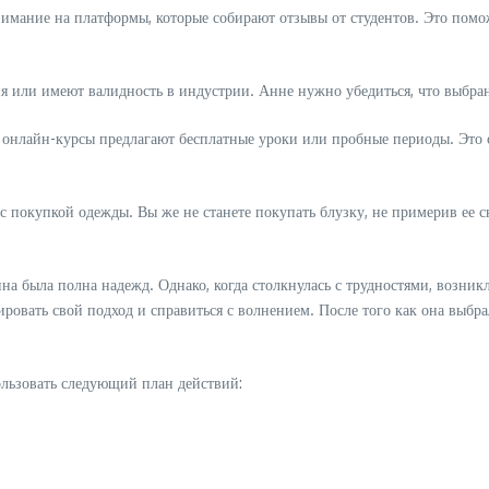
нимание на платформы, которые собирают отзывы от студентов. Это помож
ия или имеют валидность в индустрии. Анне нужно убедиться, что выбран
 онлайн-курсы предлагают бесплатные уроки или пробные периоды. Это 
 покупкой одежды. Вы же не станете покупать блузку, не примерив ее сн
нна была полна надежд. Однако, когда столкнулась с трудностями, возни
ровать свой подход и справиться с волнением. После того как она выбра
ользовать следующий план действий: