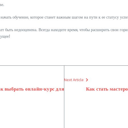
ве.
 начать обучение, которое станет важным шагом на пути к ее статусу усп
быть недооценена. Всегда находите время, чтобы расширить свои гориз
дущее!
Next Article
ак выбрать онлайн-курс для
Как стать мастер