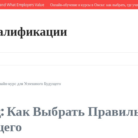
What Employers Value
Онлайн‑обучение и курсы в Омске: как выбрать, где учиться и
алификации
лайн-курс для Успешного Будущего
д: Как Выбрать Прави
щего