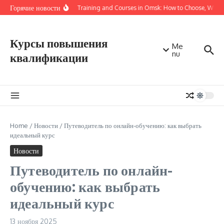
Перейти к содержанию
Горячие новости
Online Training and Courses in Omsk: How to Choose, Where
Курсы повышения
Me
nu
квалификации
Home
/
Новости
/
Путеводитель по онлайн-обучению: как выбрать
идеальный курс
Новости
Путеводитель по онлайн-
обучению: как выбрать
идеальный курс
13 ноября 2025