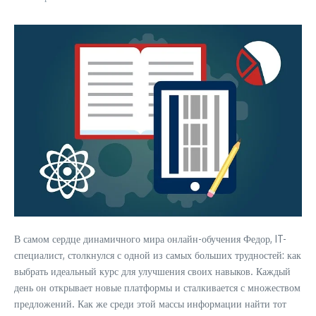
В самом сердце динамичного мира онлайн-обучения Федор, IT-
специалист, столкнулся с одной из самых больших трудностей: как
выбрать идеальный курс для улучшения своих навыков. Каждый
день он открывает новые платформы и сталкивается с множеством
предложений. Как же среди этой массы информации найти тот