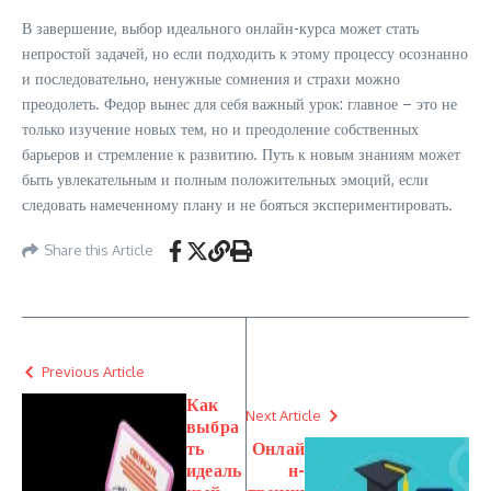
В завершение, выбор идеального онлайн-курса может стать
непростой задачей, но если подходить к этому процессу осознанно
и последовательно, ненужные сомнения и страхи можно
преодолеть. Федор вынес для себя важный урок: главное – это не
только изучение новых тем, но и преодоление собственных
барьеров и стремление к развитию. Путь к новым знаниям может
быть увлекательным и полным положительных эмоций, если
следовать намеченному плану и не бояться экспериментировать.
Share this Article
Previous Article
Как
Next Article
выбра
ть
Онлай
идеаль
н-