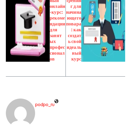
ный
тренин
онлайн
г для
-курс:
начина
рекоме
ющего
ндации
повара
для
: как
занят
создат
ых
ь свой
профес
идеаль
сионал
ный
ов
курс
podpo_ru