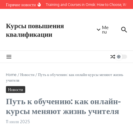
Перейти к содержанию
Горячие новости
Online Training and Courses in Omsk: How to Choose, Where 
Курсы повышения
Me
nu
квалификации
Home
/
Новости
/
Путь к обучению: как онлайн-курсы меняют жизнь
учителя
Новости
Путь к обучению: как онлайн-
курсы меняют жизнь учителя
11 июля 2025