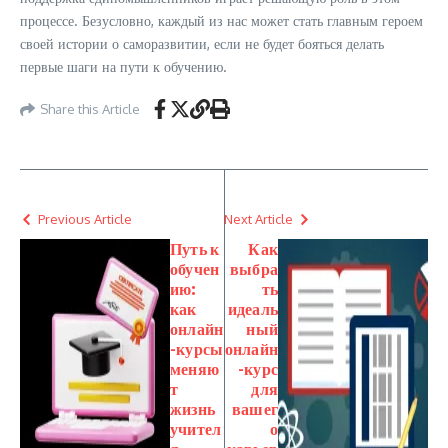
процессе. Безусловно, каждый из нас может стать главным героем
своей истории о саморазвитии, если не будет бояться делать
первые шаги на пути к обучению.
Share this Article
Previous Article
Next Article
Путь к
Как
обучен
выбра
ию:
ть
как
идеаль
онлайн
ный
-курсы
онлайн
меняю
-курс
т
для
жизнь
вашег
учител
о