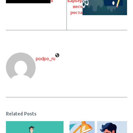
я
карьер
ного
роста
podpo_ru
Related Posts