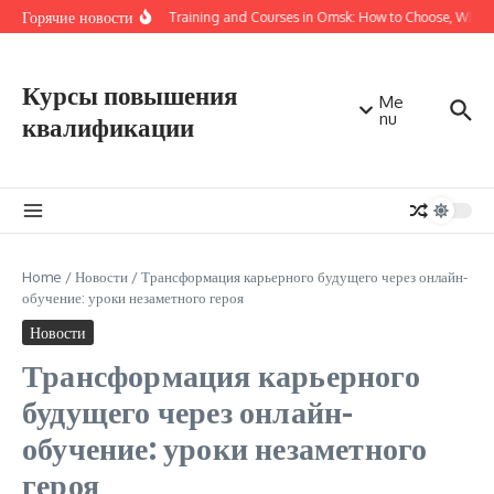
Перейти к содержанию
Горячие новости
Online Training and Courses in Omsk: How to Choose, Where 
Курсы повышения
Me
nu
квалификации
Home
/
Новости
/
Трансформация карьерного будущего через онлайн-
обучение: уроки незаметного героя
Новости
Трансформация карьерного
будущего через онлайн-
обучение: уроки незаметного
героя